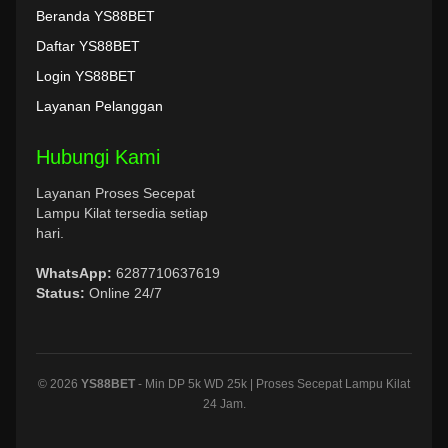
Beranda YS88BET
Daftar YS88BET
Login YS88BET
Layanan Pelanggan
Hubungi Kami
Layanan Proses Secepat
Lampu Kilat tersedia setiap
hari.
WhatsApp:
6287710637619
Status:
Online 24/7
© 2026
YS88BET
- Min DP 5k WD 25k | Proses Secepat Lampu Kilat
24 Jam.