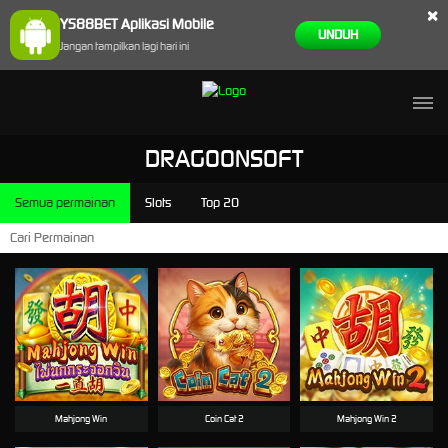
×
YS88BET Aplikasi Mobile
UNDUH
Jangan tampilkan lagi hari ini
DRAGOONSOFT
Semua permainan
Slots
Top 20
Mahjong Win
Coin Cat 2
Mahjong Win 2