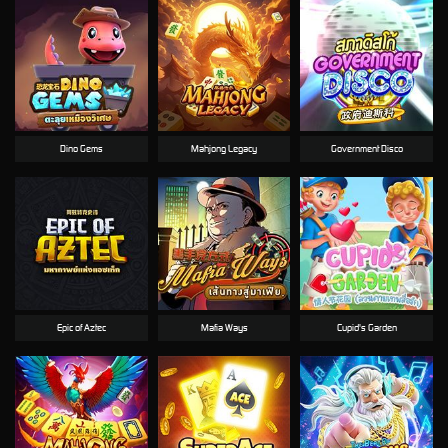
Dino Gems
Mahjong Legacy
Government Disco
Epic of Aztec
Mafia Ways
Cupid's Garden