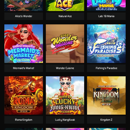
Alice's Wonder
Natural Ace
Lab 19 Mania
Mermaid's Market
Wonder Cuisine
Fishing's Paradise
Roma Kingdom
Lucky NangKwak
Kingdom Z