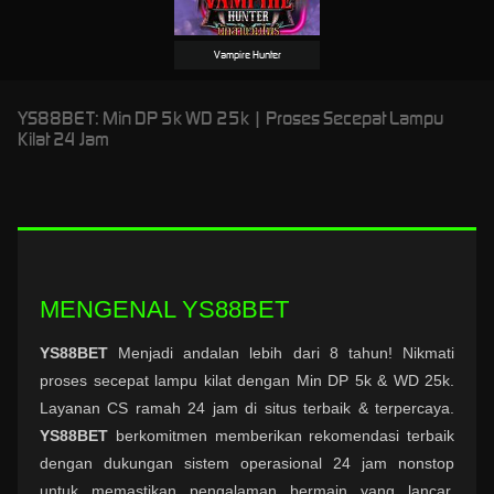
Vampire Hunter
YS88BET: Min DP 5k WD 25k | Proses Secepat Lampu
Kilat 24 Jam
MENGENAL YS88BET
YS88BET
Menjadi andalan lebih dari 8 tahun! Nikmati
proses secepat lampu kilat dengan Min DP 5k & WD 25k.
Layanan CS ramah 24 jam di situs terbaik & terpercaya.
YS88BET
berkomitmen memberikan rekomendasi terbaik
dengan dukungan sistem operasional 24 jam nonstop
untuk memastikan pengalaman bermain yang lancar,