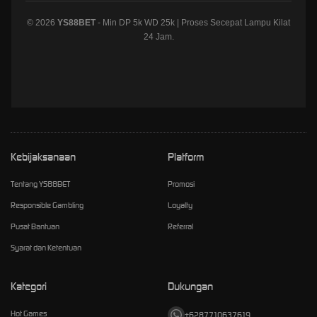
© 2026
YS88BET
- Min DP 5k WD 25k | Proses Secepat Lampu Kilat
24 Jam.
Kebijaksanaan
Platform
Tentang YS88BET
Promosi
Responsible Gambling
Loyalty
Pusat Bantuan
Referral
Syarat dan Ketentuan
Kategori
Dukungan
Hot Games
+6287710637619