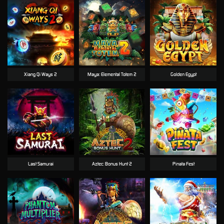
Xiang Qi Ways 2
Maya: Elemental Totem 2
Golden Egypt
Last Samurai
Aztec: Bonus Hunt 2
Pinata Fest