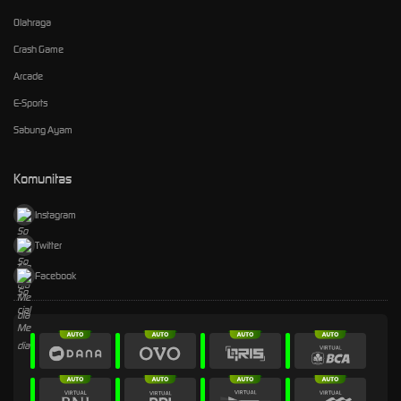
Olahraga
Crash Game
Arcade
E-Sports
Sabung Ayam
Komunitas
Instagram
Twitter
Facebook