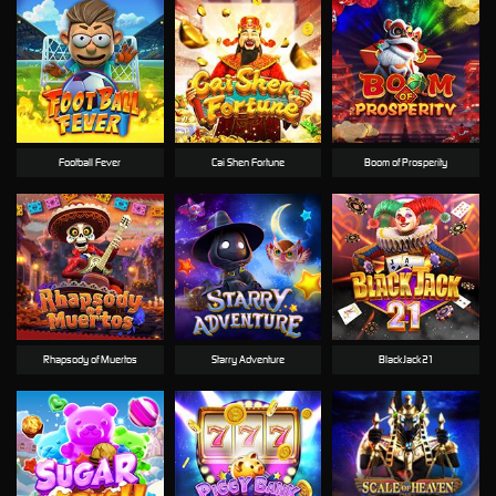
Football Fever
Cai Shen Fortune
Boom of Prosperity
Rhapsody of Muertos
Starry Adventure
BlackJack21