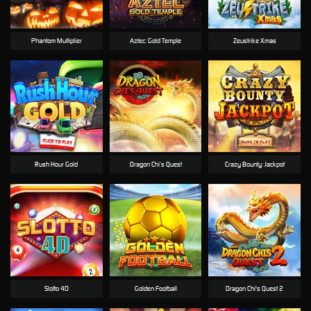
Phantom Multiplier
Aztec: Gold Temple
Zeustrike Xmas
Rush Hour Gold
Dragon Chi’s Quest
Crazy Bounty: Jackpot
Slotto 4D
Golden Football
Dragon Chi's Quest 2