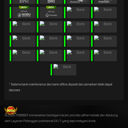
* Selama bank maintenance dan bank offline deposit dan penarikan tidak dapat
diproses
©2026 YS88BET menawarkan berbagai macam provider pilihan terbaik dan didukung
oleh Layanan Pelanggan profesional 24/7 yang siap melayani Anda.