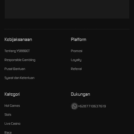
Kebijaksanaan
Platform
Tentang YS88BET
Promosi
Responsible Gambling
Loyalty
Pusat Bantuan
Referral
Syarat dan Ketentuan
Kategori
Dukungan
Hot Games
+6287710637619
Slots
Live Casino
Race