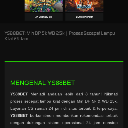
Jin Chan Bu Yu
Buffalo thunder
YS88BET: Min DP 5k WD 25k | Proses Secepat Lampu
Kilat 24 Jam
MENGENAL YS88BET
YS88BET
Menjadi andalan lebih dari 8 tahun! Nikmati
proses secepat lampu kilat dengan Min DP 5k & WD 25k.
Layanan CS ramah 24 jam di situs terbaik & terpercaya.
YS88BET
berkomitmen memberikan rekomendasi terbaik
dengan dukungan sistem operasional 24 jam nonstop