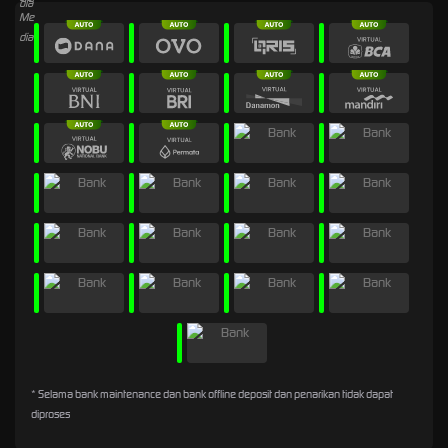
* Selama bank maintenance dan bank offline deposit dan penarikan tidak dapat
diproses