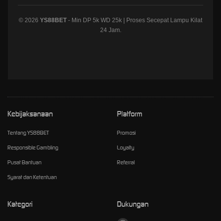
© 2026
YS88BET
- Min DP 5k WD 25k | Proses Secepat Lampu Kilat
24 Jam.
Kebijaksanaan
Platform
Tentang YS88BET
Promosi
Responsible Gambling
Loyalty
Pusat Bantuan
Referral
Syarat dan Ketentuan
Kategori
Dukungan