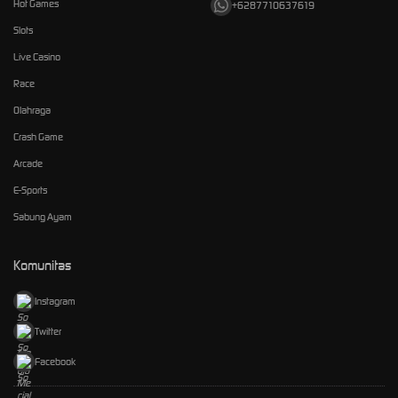
Hot Games
+6287710637619
Slots
Live Casino
Race
Olahraga
Crash Game
Arcade
E-Sports
Sabung Ayam
Komunitas
Instagram
Twitter
Facebook