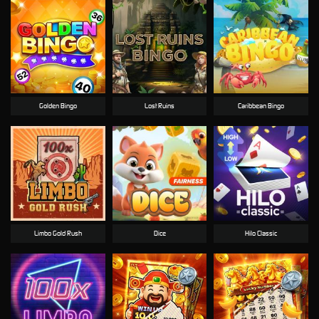
Golden Bingo
Lost Ruins
Caribbean Bingo
Limbo Gold Rush
Dice
Hilo Classic