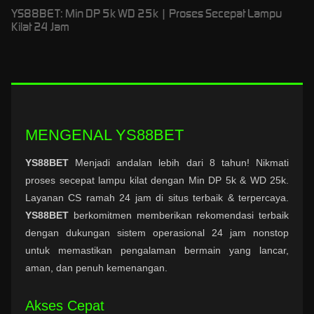
YS88BET: Min DP 5k WD 25k | Proses Secepat Lampu
Kilat 24 Jam
MENGENAL YS88BET
YS88BET
Menjadi andalan lebih dari 8 tahun! Nikmati
proses secepat lampu kilat dengan Min DP 5k & WD 25k.
Layanan CS ramah 24 jam di situs terbaik & terpercaya.
YS88BET
berkomitmen memberikan rekomendasi terbaik
dengan dukungan sistem operasional 24 jam nonstop
untuk memastikan pengalaman bermain yang lancar,
aman, dan penuh kemenangan.
Akses Cepat