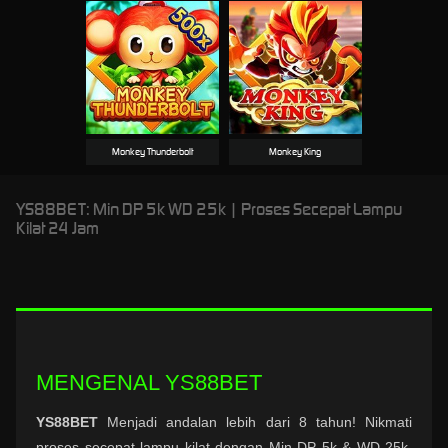
Monkey Thunderbolt
Monkey King
YS88BET: Min DP 5k WD 25k | Proses Secepat Lampu
Kilat 24 Jam
MENGENAL YS88BET
YS88BET
Menjadi andalan lebih dari 8 tahun! Nikmati
proses secepat lampu kilat dengan Min DP 5k & WD 25k.