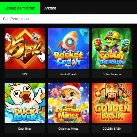
Semua permainan
Arcade
5PK
Rocket Crash
Goblin Treasure
Duck River
Christmas Mines
GOLDEN BASIN