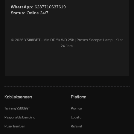
WhatsApp:
6287710637619
Status:
Online 24/7
© 2026
YS88BET
- Min DP 5k WD 25k | Proses Secepat Lampu Kilat
24 Jam.
Kebijaksanaan
Platform
Tentang YS88BET
Promosi
Responsible Gambling
Loyalty
Pusat Bantuan
Referral